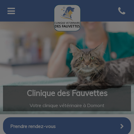
Open co
Page d'accueil de Clinique des
Clinique des Fauvettes
Votre clinique vétérinaire à Domont
Prendre rendez-vous